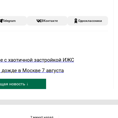
Telegram
ВКонтакте
Одноклассники
бе с хаотичной застройкой ИЖС
 дожде в Москве 7 августа
щая новость ↓
7 минут назад