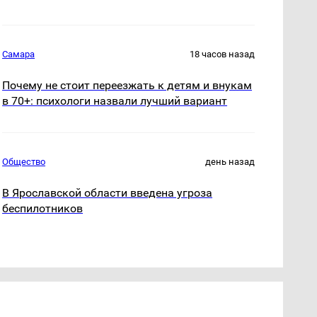
Самара
18 часов назад
Почему не стоит переезжать к детям и внукам
в 70+: психологи назвали лучший вариант
Общество
день назад
В Ярославской области введена угроза
беспилотников