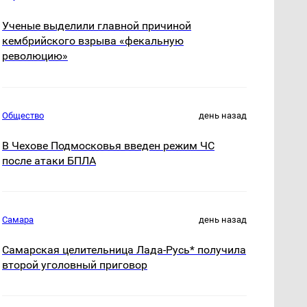
Ученые выделили главной причиной
кембрийского взрыва «фекальную
революцию»
Общество
день назад
В Чехове Подмосковья введен режим ЧС
после атаки БПЛА
Самара
день назад
Самарская целительница Лада-Русь* получила
второй уголовный приговор