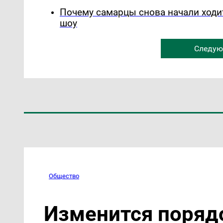
Почему самарцы снова начали ходи
шоу
Следую
Общество
Изменится поряд