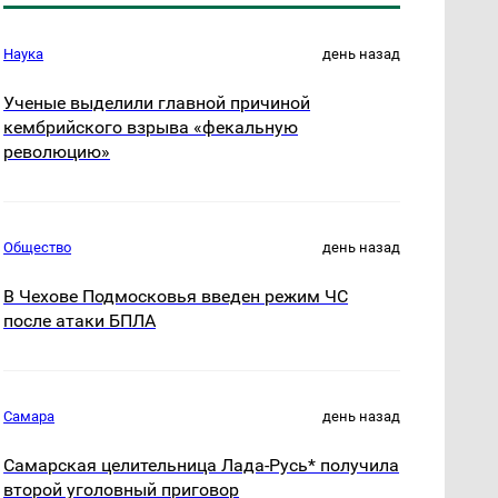
Наука
день назад
Ученые выделили главной причиной
кембрийского взрыва «фекальную
революцию»
Общество
день назад
В Чехове Подмосковья введен режим ЧС
после атаки БПЛА
Самара
день назад
Самарская целительница Лада-Русь* получила
второй уголовный приговор