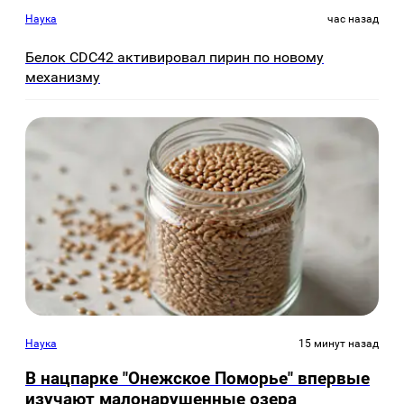
Наука
час назад
Белок CDC42 активировал пирин по новому
механизму
Наука
15 минут назад
В нацпарке "Онежское Поморье" впервые
изучают малонарушенные озера