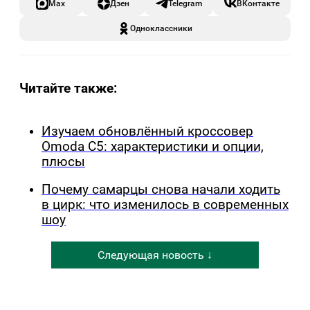
Max
Дзен
Telegram
ВКонтакте
Одноклассники
Читайте также:
Изучаем обновлённый кроссовер
Omoda C5: характеристики и опции,
плюсы
Почему самарцы снова начали ходить
в цирк: что изменилось в современных
шоу
Следующая новость ↓