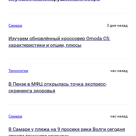
Самара
3 дня назад
Изучаем обновлённый кроссовер Omoda C5:
характеристики и опции, плюсы
Технологии
час назад
В Пензе в МФЦ открылась точка экспресс-
скрининга здоровья
Самара
час назад
В Самаре у пляжа на 9 просеке реки Волги сегодня
спасли тонущего мужчину