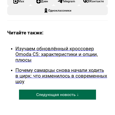
Max
Дзен
Telegram
ВКонтакте
Одноклассники
Читайте также:
Изучаем обновлённый кроссовер
Omoda C5: характеристики и опции,
плюсы
Почему самарцы снова начали ходить
в цирк: что изменилось в современных
шоу
Следующая новость ↓