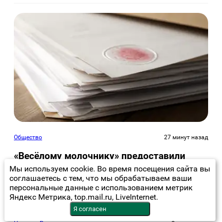
Общество
27 минут назад
«Весёлому молочнику» предоставили
время: семью фермера Уолкера не
Мы используем cookie. Во время посещения сайта вы
выдворяют
соглашаетесь с тем, что мы обрабатываем ваши
персональные данные с использованием метрик
Яндекс Метрика, top.mail.ru, LiveInternet.
Я согласен