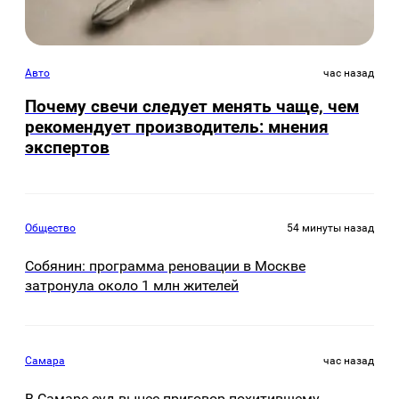
Авто
час назад
Почему свечи следует менять чаще, чем
рекомендует производитель: мнения
экспертов
Общество
54 минуты назад
Собянин: программа реновации в Москве
затронула около 1 млн жителей
Самара
час назад
В Самаре суд вынес приговор похитившему