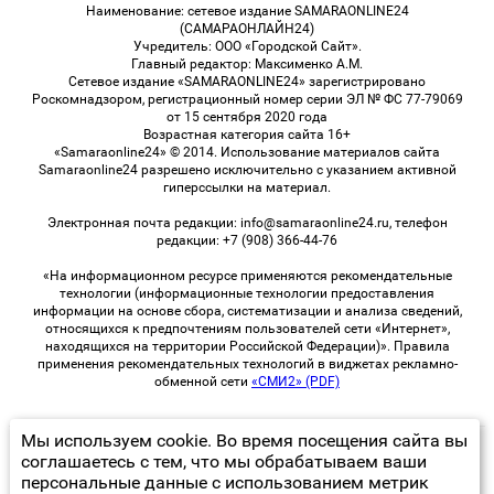
Наименование: сетевое издание SAMARAONLINE24
(САМАРАОНЛАЙН24)
Учредитель: ООО «Городской Сайт».
Главный редактор: Максименко А.М.
Сетевое издание «SAMARAONLINE24» зарегистрировано
Роскомнадзором, регистрационный номер серии ЭЛ № ФС 77-79069
от 15 сентября 2020 года
Возрастная категория сайта 16+
«Samaraonline24» © 2014. Использование материалов сайта
Samaraonline24 разрешено исключительно с указанием активной
гиперссылки на материал.
Электронная почта редакции: info@samaraonline24.ru, телефон
редакции: +7 (908) 366-44-76
«На информационном ресурсе применяются рекомендательные
технологии (информационные технологии предоставления
информации на основе сбора, систематизации и анализа сведений,
относящихся к предпочтениям пользователей сети «Интернет»,
находящихся на территории Российской Федерации)». Правила
применения рекомендательных технологий в виджетах рекламно-
обменной сети
«СМИ2» (PDF)
Мы используем cookie. Во время посещения сайта вы
© 2026 «samaraOnline24» | Все права защищены
соглашаетесь с тем, что мы обрабатываем ваши
персональные данные с использованием метрик
Возрастная категория сайта 16+