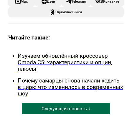
Max
Дзен
Telegram
ВКонтакте
Одноклассники
Читайте также:
Изучаем обновлённый кроссовер
Omoda C5: характеристики и опции,
плюсы
Почему самарцы снова начали ходить
в цирк: что изменилось в современных
шоу
Следующая новость ↓