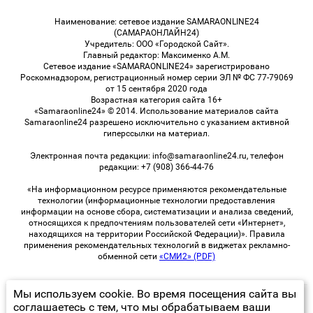
Наименование: сетевое издание SAMARAONLINE24
(САМАРАОНЛАЙН24)
Учредитель: ООО «Городской Сайт».
Главный редактор: Максименко А.М.
Сетевое издание «SAMARAONLINE24» зарегистрировано
Роскомнадзором, регистрационный номер серии ЭЛ № ФС 77-79069
от 15 сентября 2020 года
Возрастная категория сайта 16+
«Samaraonline24» © 2014. Использование материалов сайта
Samaraonline24 разрешено исключительно с указанием активной
гиперссылки на материал.
Электронная почта редакции: info@samaraonline24.ru, телефон
редакции: +7 (908) 366-44-76
«На информационном ресурсе применяются рекомендательные
технологии (информационные технологии предоставления
информации на основе сбора, систематизации и анализа сведений,
относящихся к предпочтениям пользователей сети «Интернет»,
находящихся на территории Российской Федерации)». Правила
применения рекомендательных технологий в виджетах рекламно-
обменной сети
«СМИ2» (PDF)
Мы используем cookie. Во время посещения сайта вы
© 2026 «samaraOnline24» | Все права защищены
соглашаетесь с тем, что мы обрабатываем ваши