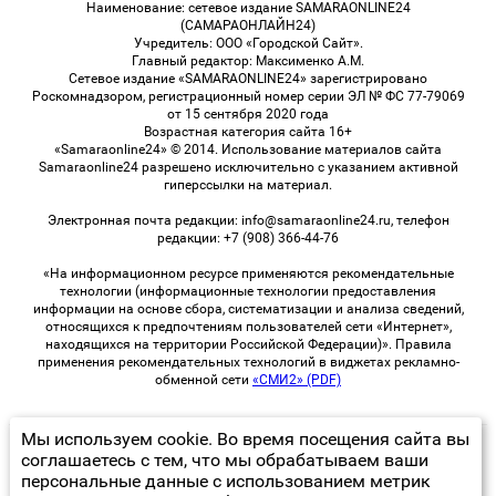
Наименование: сетевое издание SAMARAONLINE24
(САМАРАОНЛАЙН24)
Учредитель: ООО «Городской Сайт».
Главный редактор: Максименко А.М.
Сетевое издание «SAMARAONLINE24» зарегистрировано
Роскомнадзором, регистрационный номер серии ЭЛ № ФС 77-79069
от 15 сентября 2020 года
Возрастная категория сайта 16+
«Samaraonline24» © 2014. Использование материалов сайта
Samaraonline24 разрешено исключительно с указанием активной
гиперссылки на материал.
Электронная почта редакции: info@samaraonline24.ru, телефон
редакции: +7 (908) 366-44-76
«На информационном ресурсе применяются рекомендательные
технологии (информационные технологии предоставления
информации на основе сбора, систематизации и анализа сведений,
относящихся к предпочтениям пользователей сети «Интернет»,
находящихся на территории Российской Федерации)». Правила
применения рекомендательных технологий в виджетах рекламно-
обменной сети
«СМИ2» (PDF)
Мы используем cookie. Во время посещения сайта вы
© 2026 «samaraOnline24» | Все права защищены
соглашаетесь с тем, что мы обрабатываем ваши
персональные данные с использованием метрик
Возрастная категория сайта 16+