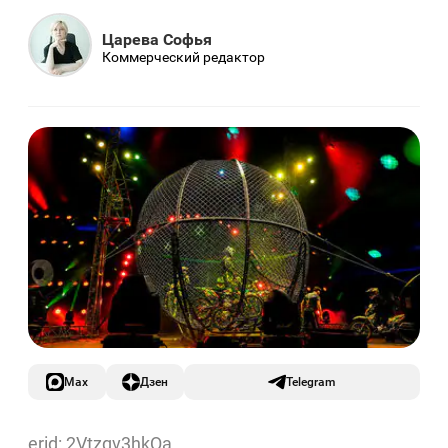
Царева Софья
Коммерческий редактор
Max
Дзен
Telegram
erid: 2Vtzqv3hkQa