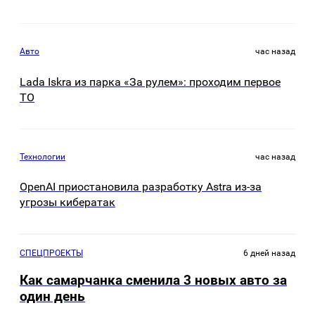
Авто
час назад
Lada Iskra из парка «За рулем»: проходим первое
ТО
Технологии
час назад
OpenAI приостановила разработку Astra из-за
угрозы кибератак
СПЕЦПРОЕКТЫ
6 дней назад
Как самарчанка сменила 3 новых авто за
один день