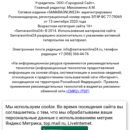
Учредитель: ООО «Городской Сайт».
Главный редактор: Максименко А.М.
Сетевое издание «SAMARAONLINE24» зарегистрировано
Роскомнадзором, регистрационный номер серии ЭЛ № ФС 77-79069
от 15 сентября 2020 года
Возрастная категория сайта 16+
«Samaraonline24» © 2014. Использование материалов сайта
Samaraonline24 разрешено исключительно с указанием активной
гиперссылки на материал.
Электронная почта редакции: info@samaraonline24.ru, телефон
редакции: +7 (908) 366-44-76
«На информационном ресурсе применяются рекомендательные
технологии (информационные технологии предоставления
информации на основе сбора, систематизации и анализа сведений,
относящихся к предпочтениям пользователей сети «Интернет»,
находящихся на территории Российской Федерации)». Правила
применения рекомендательных технологий в виджетах рекламно-
обменной сети
«СМИ2» (PDF)
Мы используем cookie. Во время посещения сайта вы
© 2026 «samaraOnline24» | Все права защищены
соглашаетесь с тем, что мы обрабатываем ваши
персональные данные с использованием метрик
Возрастная категория сайта 16+
Яндекс Метрика, top.mail.ru, LiveInternet.
Политика конфиденциальности