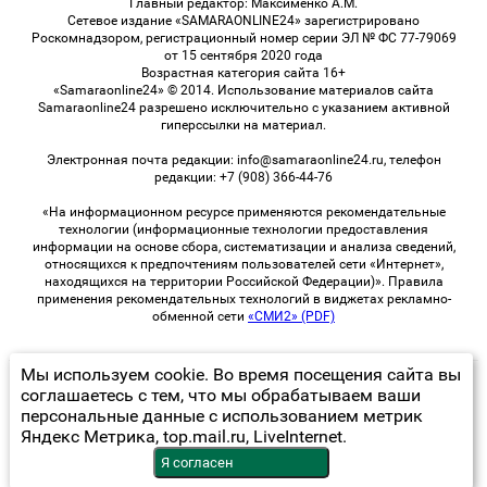
Главный редактор: Максименко А.М.
Сетевое издание «SAMARAONLINE24» зарегистрировано
Роскомнадзором, регистрационный номер серии ЭЛ № ФС 77-79069
от 15 сентября 2020 года
Возрастная категория сайта 16+
«Samaraonline24» © 2014. Использование материалов сайта
Samaraonline24 разрешено исключительно с указанием активной
гиперссылки на материал.
Электронная почта редакции: info@samaraonline24.ru, телефон
редакции: +7 (908) 366-44-76
«На информационном ресурсе применяются рекомендательные
технологии (информационные технологии предоставления
информации на основе сбора, систематизации и анализа сведений,
относящихся к предпочтениям пользователей сети «Интернет»,
находящихся на территории Российской Федерации)». Правила
применения рекомендательных технологий в виджетах рекламно-
обменной сети
«СМИ2» (PDF)
Мы используем cookie. Во время посещения сайта вы
© 2026 «samaraOnline24» | Все права защищены
соглашаетесь с тем, что мы обрабатываем ваши
персональные данные с использованием метрик
Возрастная категория сайта 16+
Яндекс Метрика, top.mail.ru, LiveInternet.
Политика конфиденциальности
Я согласен