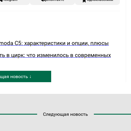
oda C5: характеристики и опции, плюсы
ть в цирк: что изменилось в современных
щая новость ↓
Следующая новость