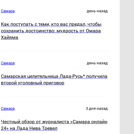
Самара
день назад
Как поступать с теми, кто вас предал, чтобы
сохранить достоинство: мудрость от Омара
Хайяма
Самара
день назад
Самарская целительница Лада-Русь* получила
второй уголовный приговор
Самара
3 дня назад
Честный обзор от журналиста «Самара онлайн
24» на Лада Нива Тревел