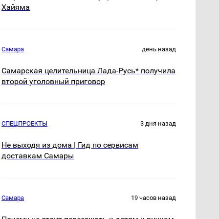
Хайяма
Самара
день назад
Самарская целительница Лада-Русь* получила
второй уголовный приговор
СПЕЦПРОЕКТЫ
3 дня назад
Не выходя из дома | Гид по сервисам
доставкам Самары
Самара
19 часов назад