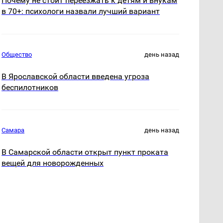
Почему не стоит переезжать к детям и внукам
в 70+: психологи назвали лучший вариант
Общество
день назад
В Ярославской области введена угроза
беспилотников
Самара
день назад
В Самарской области открыт пункт проката
вещей для новорожденных