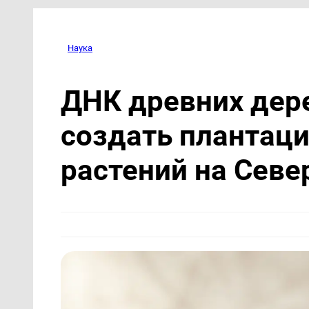
Наука
ДНК древних дер
создать плантац
растений на Севе