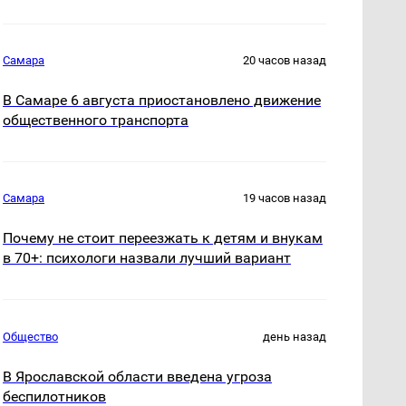
Самара
20 часов назад
В Самаре 6 августа приостановлено движение
общественного транспорта
Самара
19 часов назад
Почему не стоит переезжать к детям и внукам
в 70+: психологи назвали лучший вариант
Общество
день назад
В Ярославской области введена угроза
беспилотников