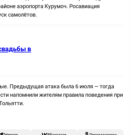
районе аэропорта Курумоч. Росавиация
уск самолётов.
свадьбы в
вые. Предыдущая атака была 6 июля — тогда
асти напомнили жителям правила поведения при
Тольятти.
Telegram
ВКонтакте
Одноклассники