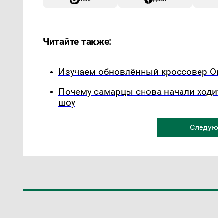
Читайте также:
Изучаем обновлённый кроссовер Om
Почему самарцы снова начали ходи
шоу
Следую