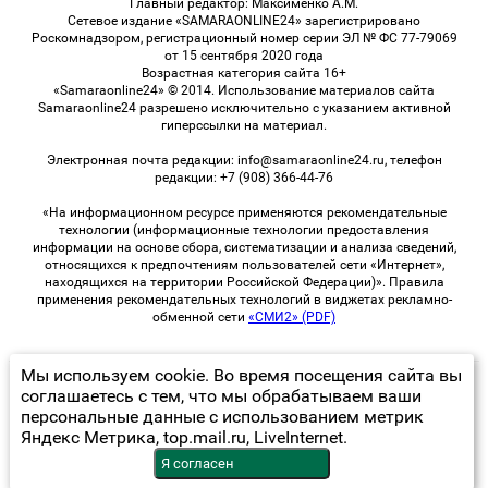
Главный редактор: Максименко А.М.
Сетевое издание «SAMARAONLINE24» зарегистрировано
Роскомнадзором, регистрационный номер серии ЭЛ № ФС 77-79069
от 15 сентября 2020 года
Возрастная категория сайта 16+
«Samaraonline24» © 2014. Использование материалов сайта
Samaraonline24 разрешено исключительно с указанием активной
гиперссылки на материал.
Электронная почта редакции: info@samaraonline24.ru, телефон
редакции: +7 (908) 366-44-76
«На информационном ресурсе применяются рекомендательные
технологии (информационные технологии предоставления
информации на основе сбора, систематизации и анализа сведений,
относящихся к предпочтениям пользователей сети «Интернет»,
находящихся на территории Российской Федерации)». Правила
применения рекомендательных технологий в виджетах рекламно-
обменной сети
«СМИ2» (PDF)
Мы используем cookie. Во время посещения сайта вы
© 2026 «samaraOnline24» | Все права защищены
соглашаетесь с тем, что мы обрабатываем ваши
персональные данные с использованием метрик
Возрастная категория сайта 16+
Яндекс Метрика, top.mail.ru, LiveInternet.
Политика конфиденциальности
Я согласен