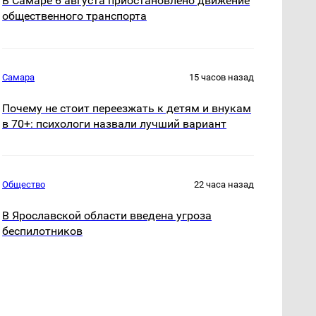
В Самаре 6 августа приостановлено движение
общественного транспорта
Самара
15 часов назад
Почему не стоит переезжать к детям и внукам
в 70+: психологи назвали лучший вариант
Общество
22 часа назад
В Ярославской области введена угроза
беспилотников