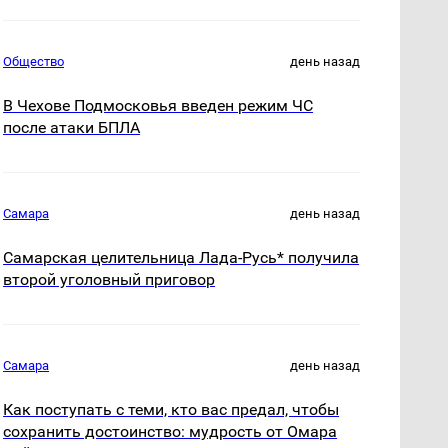
Общество
день назад
В Чехове Подмосковья введен режим ЧС
после атаки БПЛА
Самара
день назад
Самарская целительница Лада-Русь* получила
второй уголовный приговор
Самара
день назад
Как поступать с теми, кто вас предал, чтобы
сохранить достоинство: мудрость от Омара