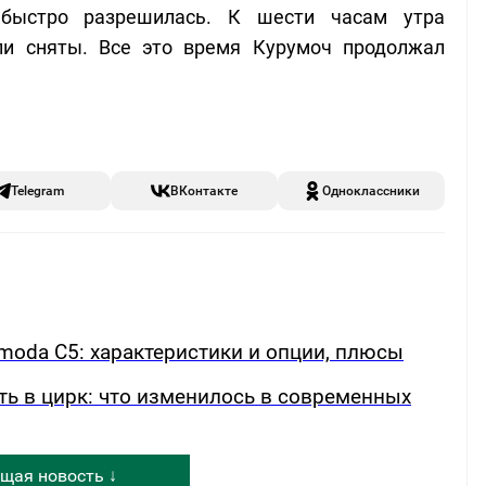
 быстро разрешилась. К шести часам утра
ли сняты. Все это время Курумоч продолжал
Telegram
ВКонтакте
Одноклассники
oda C5: характеристики и опции, плюсы
ть в цирк: что изменилось в современных
щая новость ↓