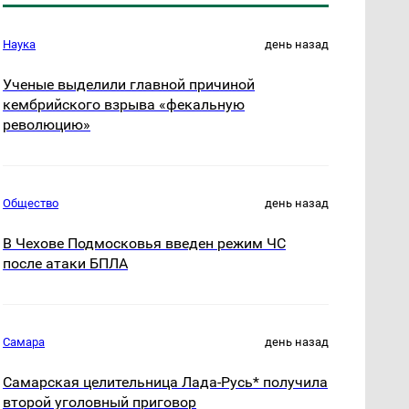
Наука
день назад
Ученые выделили главной причиной
кембрийского взрыва «фекальную
революцию»
Общество
день назад
В Чехове Подмосковья введен режим ЧС
после атаки БПЛА
Самара
день назад
Самарская целительница Лада-Русь* получила
второй уголовный приговор