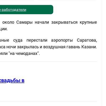
 работодатели
ня около Самары начали закрываться крупные
ции.
шные суда перестали аэропорты Саратова,
аса ночи закрылась и воздушная гавань Казани.
яли "на чемоданах".
свадьбы в