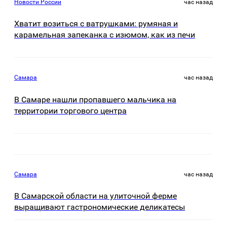
Новости России
час назад
Хватит возиться с ватрушками: румяная и
карамельная запеканка с изюмом, как из печи
Самара
час назад
В Самаре нашли пропавшего мальчика на
территории торгового центра
Самара
час назад
В Самарской области на улиточной ферме
выращивают гастрономические деликатесы