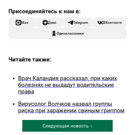
Max
Дзен
Telegram
ВКонтакте
Одноклассники
Читайте также:
Врач Каландия рассказал, при каких
болезнях не выдадут водительские
права
Вирусолог Волчков назвал группы
риска при заражении свиным гриппом
Следующая новость ↓