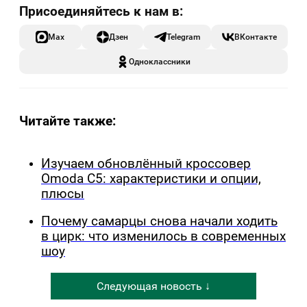
Max
Дзен
Telegram
ВКонтакте
Одноклассники
Читайте также:
Изучаем обновлённый кроссовер
Omoda C5: характеристики и опции,
плюсы
Почему самарцы снова начали ходить
в цирк: что изменилось в современных
шоу
Следующая новость ↓