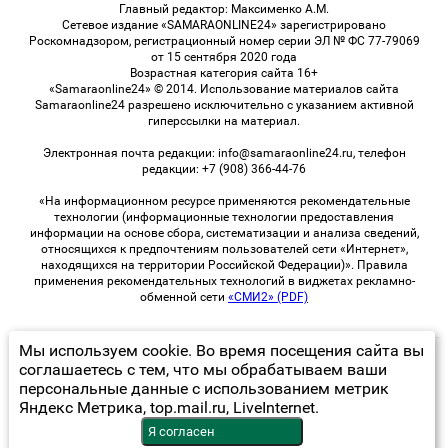
Главный редактор: Максименко А.М.
Сетевое издание «SAMARAONLINE24» зарегистрировано
Роскомнадзором, регистрационный номер серии ЭЛ № ФС 77-79069
от 15 сентября 2020 года
Возрастная категория сайта 16+
«Samaraonline24» © 2014. Использование материалов сайта
Samaraonline24 разрешено исключительно с указанием активной
гиперссылки на материал.
Электронная почта редакции: info@samaraonline24.ru, телефон
редакции: +7 (908) 366-44-76
«На информационном ресурсе применяются рекомендательные
технологии (информационные технологии предоставления
информации на основе сбора, систематизации и анализа сведений,
относящихся к предпочтениям пользователей сети «Интернет»,
находящихся на территории Российской Федерации)». Правила
применения рекомендательных технологий в виджетах рекламно-
обменной сети
«СМИ2» (PDF)
Мы используем cookie. Во время посещения сайта вы
© 2026 «samaraOnline24» | Все права защищены
соглашаетесь с тем, что мы обрабатываем ваши
персональные данные с использованием метрик
Возрастная категория сайта 16+
Яндекс Метрика, top.mail.ru, LiveInternet.
Политика конфиденциальности
Я согласен