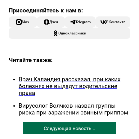
Max
Дзен
Telegram
ВКонтакте
Одноклассники
Читайте также:
Врач Каландия рассказал, при каких
болезнях не выдадут водительские
права
Вирусолог Волчков назвал группы
риска при заражении свиным гриппом
Следующая новость ↓