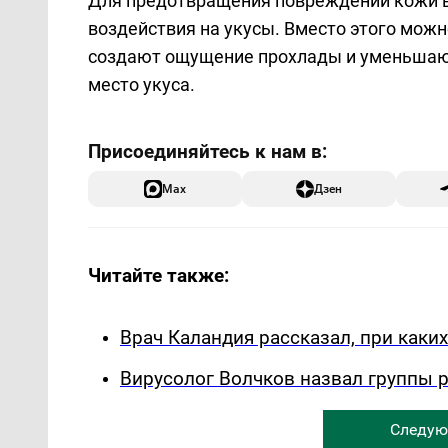
Для предотвращения повреждений кожи в
воздействия на укусы. Вместо этого мож
создают ощущение прохлады и уменьшают
место укуса.
Max
Дзен
Читайте также:
Врач Каландия рассказал, при каки
Вирусолог Волчков назвал группы 
Следую