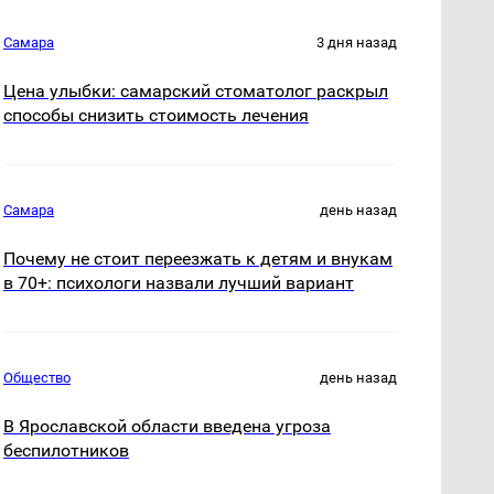
Самара
3 дня назад
Цена улыбки: самарский стоматолог раскрыл
способы снизить стоимость лечения
Самара
день назад
Почему не стоит переезжать к детям и внукам
в 70+: психологи назвали лучший вариант
Общество
день назад
В Ярославской области введена угроза
беспилотников