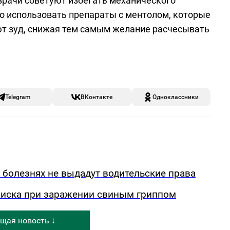
рачи советуют избегать механического
но использовать препараты с ментолом, которые
 зуд, снижая тем самым желание расчесывать
Telegram
ВКонтакте
Одноклассники
х болезнях не выдадут водительские права
риска при заражении свиным гриппом
щая новость ↓