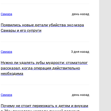
Самара
день назад
Появились новые детали убийства экс-мэра
Самары и его супруги
Самара
3 дня назад
Нужно ли удалять зубы мудрости: стоматолог
рассказал, когда операция действительно
необходима
Самара
день назад
Почему не стоит переезжать к детям и внукам