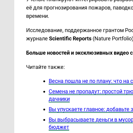
её для прогнозирования пожаров, паводк
времени.
Исследование, поддержанное грантом Рос
журнале
Scientific Reports
(Nature Portfolio)
Больше новостей и эксклюзивных видео 
Читайте также:
Весна пошла не по плану: что на 
Семена не пропадут: простой тр
дачники
Вы упускаете главное: добавьте э
Вы выбрасываете деньги в мусор
бюджет