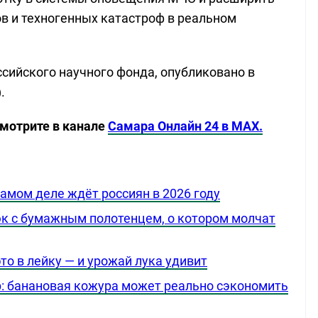
ов и техногенных катастроф в реальном
сийского научного фонда, опубликовано в
.
смотрите в канале
Самара Онлайн 24 в MAX.
самом деле ждёт россиян в 2026 году
юк с бумажным полотенцем, о котором молчат
то в лейку — и урожай лука удивит
: банановая кожура может реально сэкономить