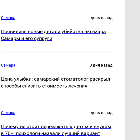
Самара
день назад
Появились новые детали убийства экс-мэра
Самары и его супруги
Самара
3 дня назад
Цена улыбки: самарский стоматолог раскрыл
способы снизить стоимость лечения
Самара
день назад
Почему не стоит переезжать к детям и внукам
в 70+: психологи назвали лучший вариант