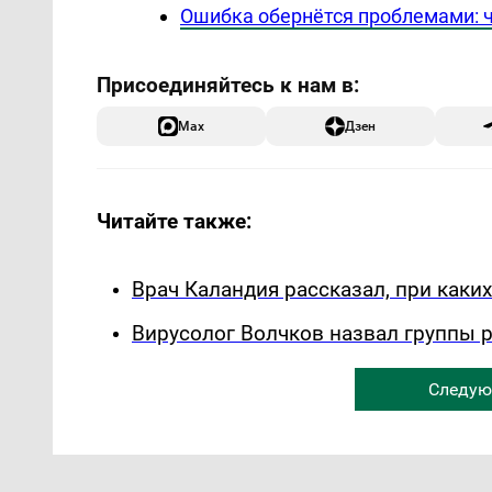
Ошибка обернётся проблемами: ч
Max
Дзен
Читайте также:
Врач Каландия рассказал, при каки
Вирусолог Волчков назвал группы 
Следую