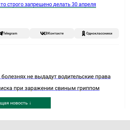
то строго запрещено делать 30 апреля
Telegram
ВКонтакте
Одноклассники
х болезнях не выдадут водительские права
риска при заражении свиным гриппом
щая новость ↓