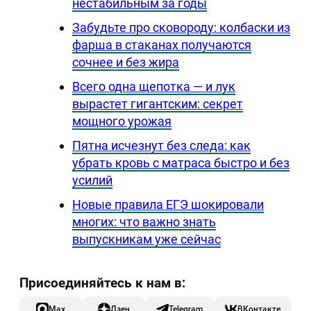
нестабильным за годы
Забудьте про сковороду: колбаски из
фарша в стаканах получаются
сочнее и без жира
Всего одна щепотка — и лук
вырастет гигантским: секрет
мощного урожая
Пятна исчезнут без следа: как
убрать кровь с матраса быстро и без
усилий
Новые правила ЕГЭ шокировали
многих: что важно знать
выпускникам уже сейчас
Max
Дзен
Telegram
ВКонтакте