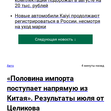
комплектации подорожал в августе на
20 тыс. рублей
Новые автомобили Kaiyi продолжают
регистрироваться в России, несмотря
на уход марки
Следующая новость ↓
Авто
4 минуты назад
«Половина импорта
поступает напрямую из
Китая». Результаты июля от
Целикова