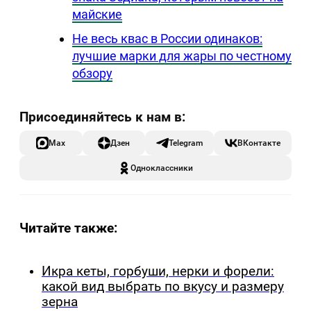
майские
Не весь квас в России одинаков:
лучшие марки для жары по честному
обзору
Max
Дзен
Telegram
ВКонтакте
Одноклассники
Читайте также:
Икра кеты, горбуши, нерки и форели:
какой вид выбрать по вкусу и размеру
зерна