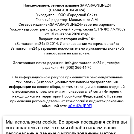
Наименование: сетевое издание SAMARAONLINE24
(САМАРАОНЛАЙН24)
Учредитель: ООО «Городской Сайт».
Главный редактор: Максименко А.М.
Сетевое издание «SAMARAONLINE24» зарегистрировано
Роскомнадзором, регистрационный номер серии ЭЛ № ФС 77-79069
от 15 сентября 2020 года
Возрастная категория сайта 16+
«Samaraonline24» © 2014. Использование материалов сайта
Samaraonline24 разрешено исключительно с указанием активной
гиперссылки на материал.
Электронная почта редакции: info@samaraonline24.ru, телефон
редакции: +7 (908) 366-44-76
«На информационном ресурсе применяются рекомендательные
технологии (информационные технологии предоставления
информации на основе сбора, систематизации и анализа сведений,
относящихся к предпочтениям пользователей сети «Интернет»,
находящихся на территории Российской Федерации)». Правила
применения рекомендательных технологий в виджетах рекламно-
обменной сети
«СМИ2» (PDF)
Мы используем cookie. Во время посещения сайта вы
© 2026 «samaraOnline24» | Все права защищены
соглашаетесь с тем, что мы обрабатываем ваши
персональные данные с использованием метрик
Возрастная категория сайта 16+