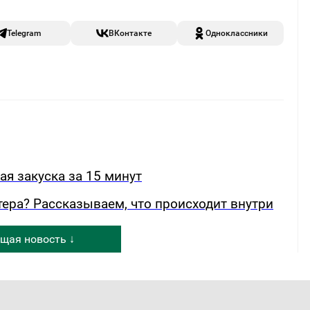
Telegram
ВКонтакте
Одноклассники
ая закуска за 15 минут
ера? Рассказываем, что происходит внутри
щая новость ↓