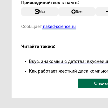
Max
Дзен
Сообщает
naked-science.ru
Читайте также:
Вкус, знакомый с детства: вкуснейш
Как работает жесткий диск компьют
Следую