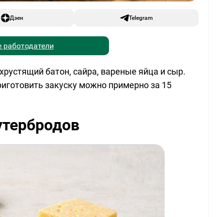
Дзен
Telegram
 работодатели
хрустящий батон, сайра, вареные яйца и сыр.
риготовить закуску можно примерно за 15
утербродов