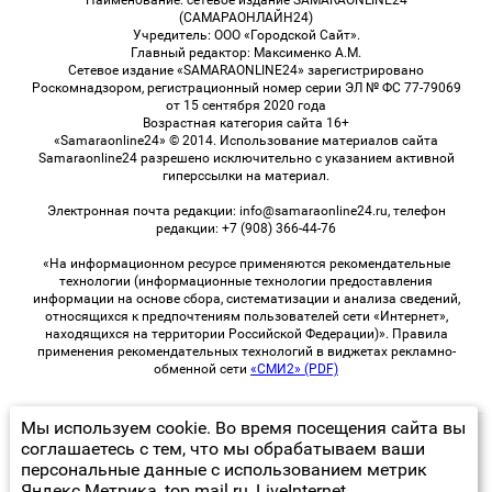
Наименование: сетевое издание SAMARAONLINE24
(САМАРАОНЛАЙН24)
Учредитель: ООО «Городской Сайт».
Главный редактор: Максименко А.М.
Сетевое издание «SAMARAONLINE24» зарегистрировано
Роскомнадзором, регистрационный номер серии ЭЛ № ФС 77-79069
от 15 сентября 2020 года
Возрастная категория сайта 16+
«Samaraonline24» © 2014. Использование материалов сайта
Samaraonline24 разрешено исключительно с указанием активной
гиперссылки на материал.
Электронная почта редакции: info@samaraonline24.ru, телефон
редакции: +7 (908) 366-44-76
«На информационном ресурсе применяются рекомендательные
технологии (информационные технологии предоставления
информации на основе сбора, систематизации и анализа сведений,
относящихся к предпочтениям пользователей сети «Интернет»,
находящихся на территории Российской Федерации)». Правила
применения рекомендательных технологий в виджетах рекламно-
обменной сети
«СМИ2» (PDF)
Мы используем cookie. Во время посещения сайта вы
© 2026 «samaraOnline24» | Все права защищены
соглашаетесь с тем, что мы обрабатываем ваши
персональные данные с использованием метрик
Возрастная категория сайта 16+
Яндекс Метрика, top.mail.ru, LiveInternet.