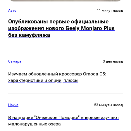
Авто
11 минут назад
Опубликованы первые официальные
изображения нового Geely Monjaro Plus
без камуфляжа
Самара
3 дня назад
Изучаем обновлённый кроссовер Omoda C5:
характеристики и опции, плюсы
Наука
53 минуты назад
В нацпарке "Онежское Поморье" впервые изучают
малонарушенные озера