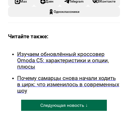
Max
Дзен
Telegram
ВКонтакте
Одноклассники
Читайте также:
Изучаем обновлённый кроссовер
Omoda C5: характеристики и опции,
плюсы
Почему самарцы снова начали ходить
в цирк: что изменилось в современных
шоу
Следующая новость ↓