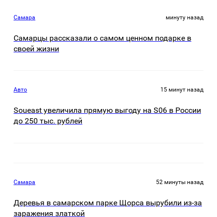
Самара
минуту назад
Самарцы рассказали о самом ценном подарке в
своей жизни
Авто
15 минут назад
Soueast увеличила прямую выгоду на S06 в России
до 250 тыс. рублей
Самара
52 минуты назад
Деревья в самарском парке Щорса вырубили из-за
заражения златкой