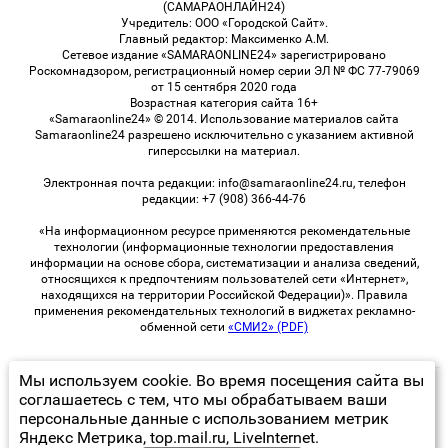
(САМАРАОНЛАЙН24)
Учредитель: ООО «Городской Сайт».
Главный редактор: Максименко А.М.
Сетевое издание «SAMARAONLINE24» зарегистрировано
Роскомнадзором, регистрационный номер серии ЭЛ № ФС 77-79069
от 15 сентября 2020 года
Возрастная категория сайта 16+
«Samaraonline24» © 2014. Использование материалов сайта
Samaraonline24 разрешено исключительно с указанием активной
гиперссылки на материал.
Электронная почта редакции: info@samaraonline24.ru, телефон
редакции: +7 (908) 366-44-76
«На информационном ресурсе применяются рекомендательные
технологии (информационные технологии предоставления
информации на основе сбора, систематизации и анализа сведений,
относящихся к предпочтениям пользователей сети «Интернет»,
находящихся на территории Российской Федерации)». Правила
применения рекомендательных технологий в виджетах рекламно-
обменной сети
«СМИ2» (PDF)
Мы используем cookie. Во время посещения сайта вы
© 2026 «samaraOnline24» | Все права защищены
соглашаетесь с тем, что мы обрабатываем ваши
персональные данные с использованием метрик
Возрастная категория сайта 16+
Яндекс Метрика, top.mail.ru, LiveInternet.
Политика конфиденциальности