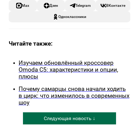
Max
Дзен
Telegram
ВКонтакте
Одноклассники
Читайте также:
Изучаем обновлённый кроссовер
Omoda C5: характеристики и опции,
плюсы
Почему самарцы снова начали ходить
в цирк: что изменилось в современных
шоу
Следующая новость ↓