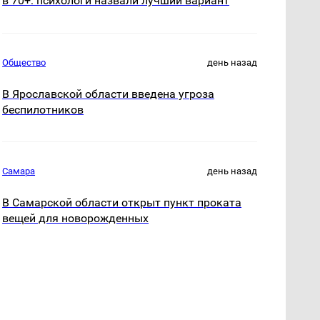
в 70+: психологи назвали лучший вариант
Общество
день назад
В Ярославской области введена угроза
беспилотников
Самара
день назад
В Самарской области открыт пункт проката
вещей для новорожденных