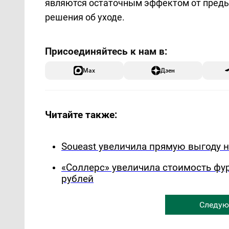
являются остаточным эффектом от предыд
решения об уходе.
Max
Дзен
Читайте также:
Soueast увеличила прямую выгоду н
«Соллерс» увеличила стоимость фург
рублей
Следую