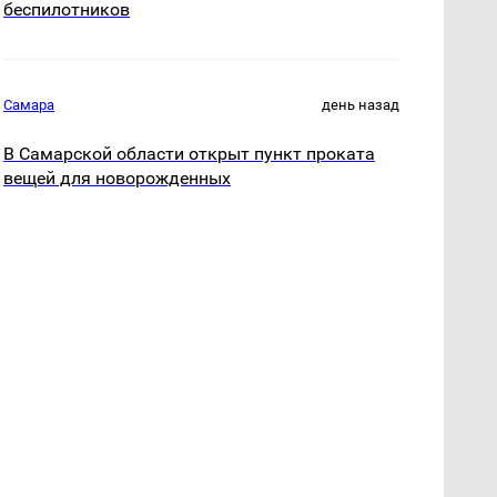
беспилотников
Самара
день назад
В Самарской области открыт пункт проката
вещей для новорожденных