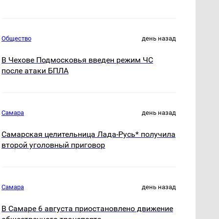
Общество
день назад
В Чехове Подмосковья введен режим ЧС
после атаки БПЛА
Самара
день назад
Самарская целительница Лада-Русь* получила
второй уголовный приговор
Самара
день назад
В Самаре 6 августа приостановлено движение