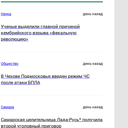
Наука
день назад
Ученые выделили главной причиной
кембрийского взрыва «фекальную
революцию»
Общество
день назад
В Чехове Подмосковья введен режим ЧС
после атаки БПЛА
Самара
день назад
Самарская целительница Лада-Русь* получила
второй уголовный приговор