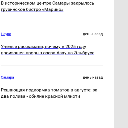
В историческом центре Самары закрылось
грузинское бистро «Марико»
Наука
день назад
Ученые рассказали, почему в 2025 году
произошел прорыв озера Азау на Эльбрусе
Самара
день назад
Решающая подкормка томатов в августе: за
два полива - обилие красной мякоти