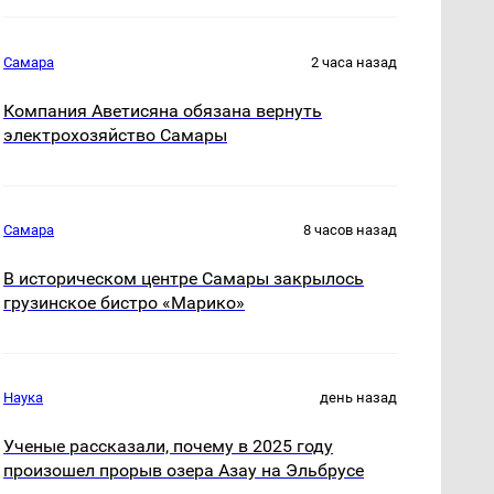
Самара
2 часа назад
Компания Аветисяна обязана вернуть
электрохозяйство Самары
Самара
8 часов назад
В историческом центре Самары закрылось
грузинское бистро «Марико»
Наука
день назад
Ученые рассказали, почему в 2025 году
произошел прорыв озера Азау на Эльбрусе