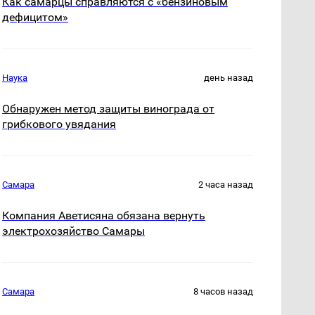
Как самарцы справляются с «бензиновым
дефицитом»
Наука
день назад
Обнаружен метод защиты винограда от
грибкового увядания
Самара
2 часа назад
Компания Аветисяна обязана вернуть
электрохозяйство Самары
Самара
8 часов назад