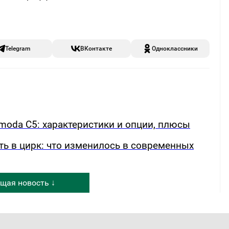
Telegram
ВКонтакте
Одноклассники
oda C5: характеристики и опции, плюсы
ть в цирк: что изменилось в современных
щая новость ↓