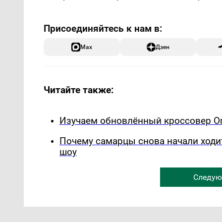
Max
Дзен
Читайте также:
Изучаем обновлённый кроссовер Om
Почему самарцы снова начали ходи
шоу
Следую