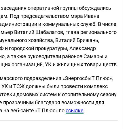
о заседания оперативной группы обсуждались
дам. Под председательством мэра Ивана
администрации и коммунальных служб. В числе
мьер Виталий Шабалатов, глава регионального
унального хозяйства, Виталий Брижань,
Ф и городской прокуратуры, Александр
но, а также руководители районов Самары и
щих организаций, УК и жилищных товариществ.
амарского подразделения «ЭнергосбыТ Плюс»,
ев УК и ТСЖ должны были провести комплекс
отовки домовых систем к отопительному сезону.
лее прозрачным благодаря возможности для
 на веб-сайте «Т Плюс» по
ссылке
.