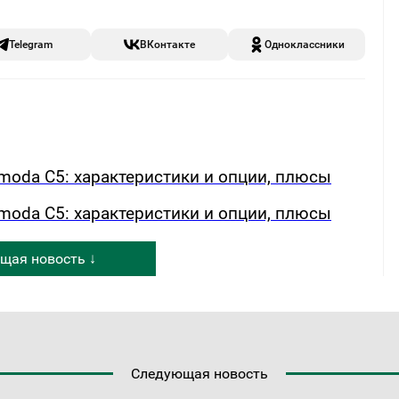
Telegram
ВКонтакте
Одноклассники
oda C5: характеристики и опции, плюсы
oda C5: характеристики и опции, плюсы
щая новость ↓
Следующая новость