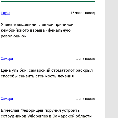
Наука
16 часов назад
Ученые выделили главной причиной
кембрийского взрыва «фекальную
революцию»
Самара
день назад
Цена улыбки: самарский стоматолог раскрыл
способы снизить стоимость лечения
Самара
день назад
Вячеслав Федорищев поручил устроить
сотрудников Wildberries в Самарской области