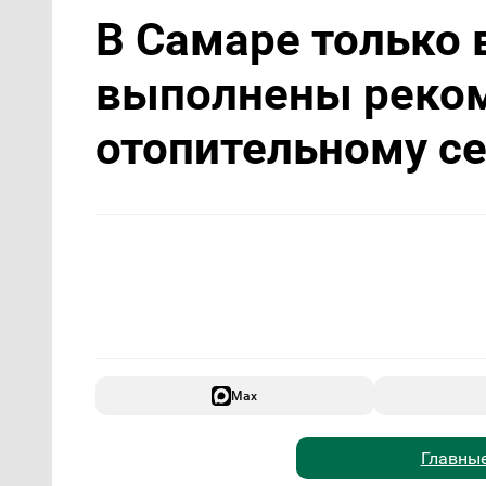
В Самаре только 
выполнены реко
отопительному с
Max
Главные