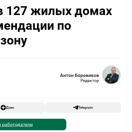
в 127 жилых домах
мендации по
езону
Антон Боровиков
Редактор
Дзен
Telegram
 работодатели