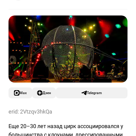
Max
Дзен
Telegram
erid: 2Vtzqv3hkQa
Еще 20–30 лет назад цирк ассоциировался у
большинства с клоунами, дрессированными