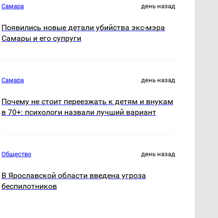
Самара
день назад
Появились новые детали убийства экс-мэра
Самары и его супруги
Самара
день назад
Почему не стоит переезжать к детям и внукам
в 70+: психологи назвали лучший вариант
Общество
день назад
В Ярославской области введена угроза
беспилотников