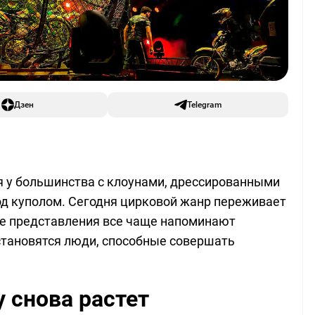
Дзен
Telegram
я у большинства с клоунами, дрессированными
д куполом. Сегодня цирковой жанр переживает
 представления все чаще напоминают
становятся люди, способные совершать
 снова растет