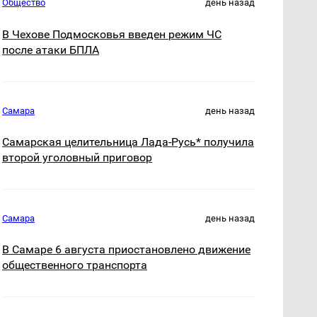
Общество
день назад
В Чехове Подмосковья введен режим ЧС
после атаки БПЛА
Самара
день назад
Самарская целительница Лада-Русь* получила
второй уголовный приговор
Самара
день назад
В Самаре 6 августа приостановлено движение
общественного транспорта