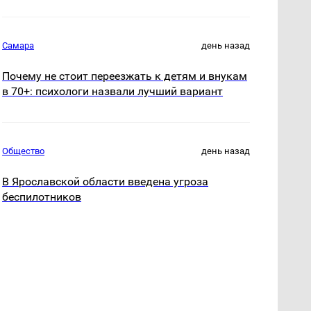
Самара
день назад
Почему не стоит переезжать к детям и внукам
в 70+: психологи назвали лучший вариант
Общество
день назад
В Ярославской области введена угроза
беспилотников