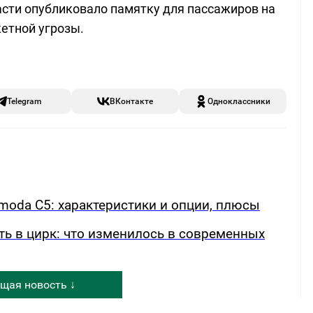
сти опубликовало памятку для пассажиров на
етной угрозы.
Telegram
ВКонтакте
Одноклассники
oda C5: характеристики и опции, плюсы
ть в цирк: что изменилось в современных
щая новость ↓