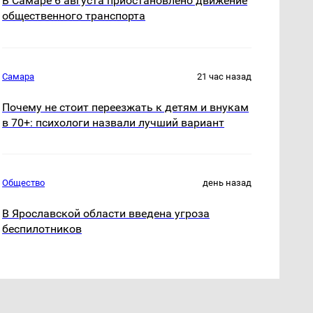
В Самаре 6 августа приостановлено движение
общественного транспорта
Самара
21 час назад
Почему не стоит переезжать к детям и внукам
в 70+: психологи назвали лучший вариант
Общество
день назад
В Ярославской области введена угроза
беспилотников