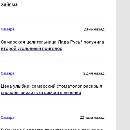
Хайяма
Самара
день назад
Самарская целительница Лада-Русь* получила
второй уголовный приговор
Самара
2 дня назад
Цена улыбки: самарский стоматолог раскрыл
способы снизить стоимость лечения
Самара
22 часа назад