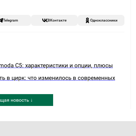
Telegram
ВКонтакте
Одноклассники
oda C5: характеристики и опции, плюсы
ть в цирк: что изменилось в современных
щая новость ↓