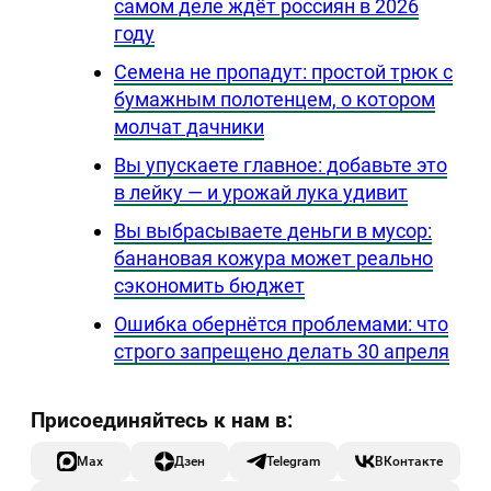
самом деле ждёт россиян в 2026
году
Семена не пропадут: простой трюк с
бумажным полотенцем, о котором
молчат дачники
Вы упускаете главное: добавьте это
в лейку — и урожай лука удивит
Вы выбрасываете деньги в мусор:
банановая кожура может реально
сэкономить бюджет
Ошибка обернётся проблемами: что
строго запрещено делать 30 апреля
Max
Дзен
Telegram
ВКонтакте