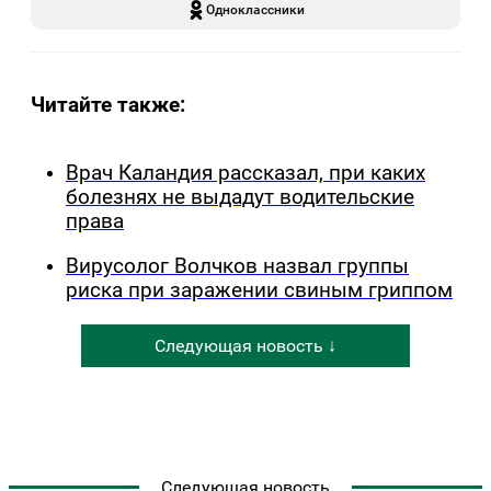
Одноклассники
Читайте также:
Врач Каландия рассказал, при каких
болезнях не выдадут водительские
права
Вирусолог Волчков назвал группы
риска при заражении свиным гриппом
Следующая новость ↓
Следующая новость