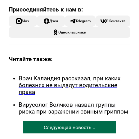
Max
Дзен
Telegram
ВКонтакте
Одноклассники
Читайте также:
Врач Каландия рассказал, при каких
болезнях не выдадут водительские
права
Вирусолог Волчков назвал группы
риска при заражении свиным гриппом
Следующая новость ↓