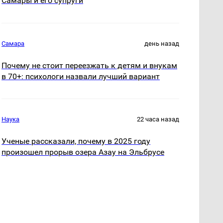
Самары и его супруги
Самара
день назад
Почему не стоит переезжать к детям и внукам
в 70+: психологи назвали лучший вариант
Наука
22 часа назад
Ученые рассказали, почему в 2025 году
произошел прорыв озера Азау на Эльбрусе