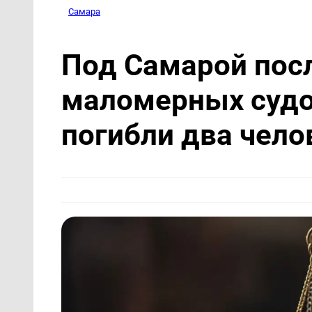
Самара
Под Самарой пос
маломерных судо
погибли два чело