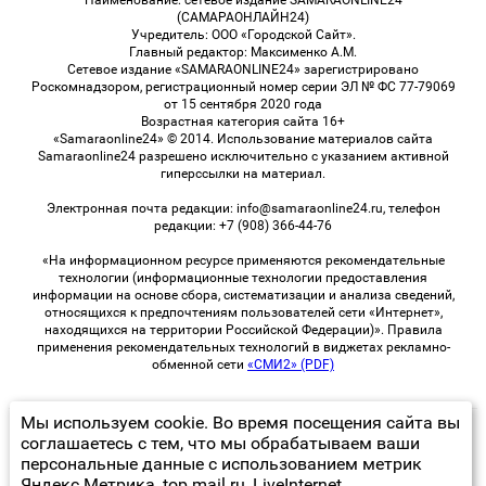
Наименование: сетевое издание SAMARAONLINE24
(САМАРАОНЛАЙН24)
Учредитель: ООО «Городской Сайт».
Главный редактор: Максименко А.М.
Сетевое издание «SAMARAONLINE24» зарегистрировано
Роскомнадзором, регистрационный номер серии ЭЛ № ФС 77-79069
от 15 сентября 2020 года
Возрастная категория сайта 16+
«Samaraonline24» © 2014. Использование материалов сайта
Samaraonline24 разрешено исключительно с указанием активной
гиперссылки на материал.
Электронная почта редакции: info@samaraonline24.ru, телефон
редакции: +7 (908) 366-44-76
«На информационном ресурсе применяются рекомендательные
технологии (информационные технологии предоставления
информации на основе сбора, систематизации и анализа сведений,
относящихся к предпочтениям пользователей сети «Интернет»,
находящихся на территории Российской Федерации)». Правила
применения рекомендательных технологий в виджетах рекламно-
обменной сети
«СМИ2» (PDF)
Мы используем cookie. Во время посещения сайта вы
© 2026 «samaraOnline24» | Все права защищены
соглашаетесь с тем, что мы обрабатываем ваши
персональные данные с использованием метрик
Возрастная категория сайта 16+
Яндекс Метрика, top.mail.ru, LiveInternet.