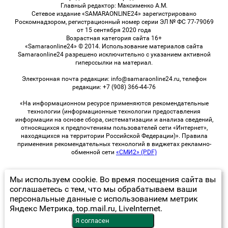
Главный редактор: Максименко А.М.
Сетевое издание «SAMARAONLINE24» зарегистрировано
Роскомнадзором, регистрационный номер серии ЭЛ № ФС 77-79069
от 15 сентября 2020 года
Возрастная категория сайта 16+
«Samaraonline24» © 2014. Использование материалов сайта
Samaraonline24 разрешено исключительно с указанием активной
гиперссылки на материал.
Электронная почта редакции: info@samaraonline24.ru, телефон
редакции: +7 (908) 366-44-76
«На информационном ресурсе применяются рекомендательные
технологии (информационные технологии предоставления
информации на основе сбора, систематизации и анализа сведений,
относящихся к предпочтениям пользователей сети «Интернет»,
находящихся на территории Российской Федерации)». Правила
применения рекомендательных технологий в виджетах рекламно-
обменной сети
«СМИ2» (PDF)
Мы используем cookie. Во время посещения сайта вы
© 2026 «samaraOnline24» | Все права защищены
соглашаетесь с тем, что мы обрабатываем ваши
персональные данные с использованием метрик
Возрастная категория сайта 16+
Яндекс Метрика, top.mail.ru, LiveInternet.
Политика конфиденциальности
Я согласен