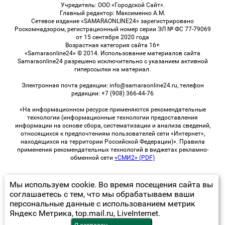
Учредитель: ООО «Городской Сайт».
Главный редактор: Максименко А.М.
Сетевое издание «SAMARAONLINE24» зарегистрировано
Роскомнадзором, регистрационный номер серии ЭЛ № ФС 77-79069
от 15 сентября 2020 года
Возрастная категория сайта 16+
«Samaraonline24» © 2014. Использование материалов сайта
Samaraonline24 разрешено исключительно с указанием активной
гиперссылки на материал.
Электронная почта редакции: info@samaraonline24.ru, телефон
редакции: +7 (908) 366-44-76
«На информационном ресурсе применяются рекомендательные
технологии (информационные технологии предоставления
информации на основе сбора, систематизации и анализа сведений,
относящихся к предпочтениям пользователей сети «Интернет»,
находящихся на территории Российской Федерации)». Правила
применения рекомендательных технологий в виджетах рекламно-
обменной сети
«СМИ2» (PDF)
Мы используем cookie. Во время посещения сайта вы
© 2026 «samaraOnline24» | Все права защищены
соглашаетесь с тем, что мы обрабатываем ваши
персональные данные с использованием метрик
Возрастная категория сайта 16+
Яндекс Метрика, top.mail.ru, LiveInternet.
Политика конфиденциальности