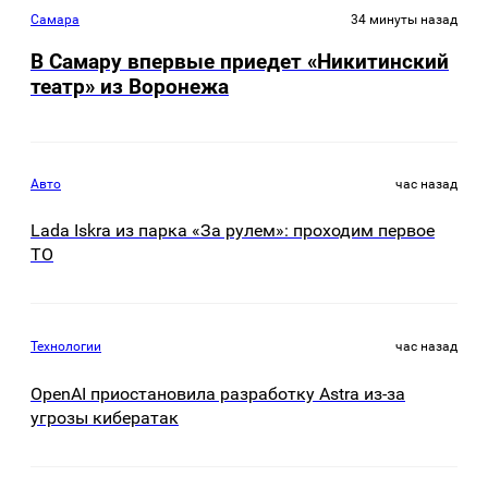
Самара
34 минуты назад
В Самару впервые приедет «Никитинский
театр» из Воронежа
Авто
час назад
Lada Iskra из парка «За рулем»: проходим первое
ТО
Технологии
час назад
OpenAI приостановила разработку Astra из-за
угрозы кибератак