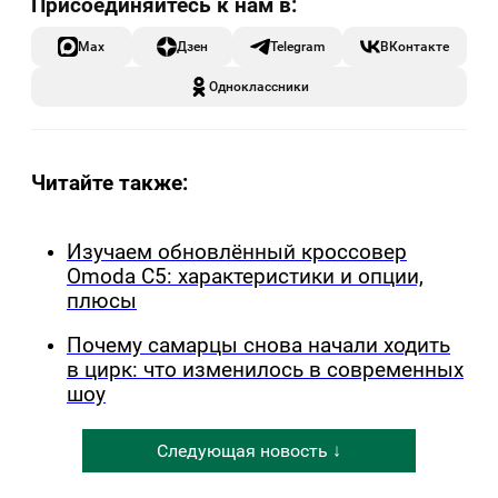
Max
Дзен
Telegram
ВКонтакте
Одноклассники
Читайте также:
Изучаем обновлённый кроссовер
Omoda C5: характеристики и опции,
плюсы
Почему самарцы снова начали ходить
в цирк: что изменилось в современных
шоу
Следующая новость ↓