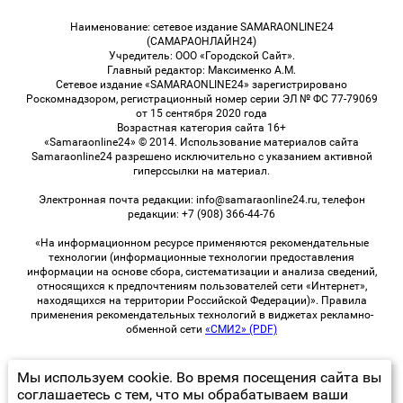
Наименование: сетевое издание SAMARAONLINE24
(САМАРАОНЛАЙН24)
Учредитель: ООО «Городской Сайт».
Главный редактор: Максименко А.М.
Сетевое издание «SAMARAONLINE24» зарегистрировано
Роскомнадзором, регистрационный номер серии ЭЛ № ФС 77-79069
от 15 сентября 2020 года
Возрастная категория сайта 16+
«Samaraonline24» © 2014. Использование материалов сайта
Samaraonline24 разрешено исключительно с указанием активной
гиперссылки на материал.
Электронная почта редакции: info@samaraonline24.ru, телефон
редакции: +7 (908) 366-44-76
«На информационном ресурсе применяются рекомендательные
технологии (информационные технологии предоставления
информации на основе сбора, систематизации и анализа сведений,
относящихся к предпочтениям пользователей сети «Интернет»,
находящихся на территории Российской Федерации)». Правила
применения рекомендательных технологий в виджетах рекламно-
обменной сети
«СМИ2» (PDF)
Мы используем cookie. Во время посещения сайта вы
© 2026 «samaraOnline24» | Все права защищены
соглашаетесь с тем, что мы обрабатываем ваши