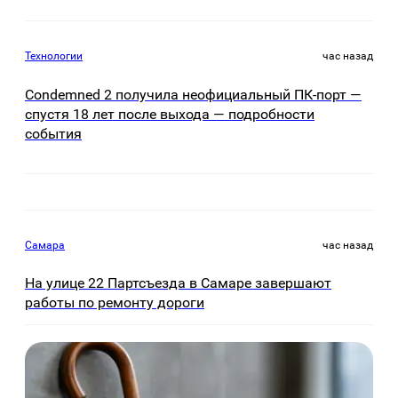
Технологии
час назад
Condemned 2 получила неофициальный ПК-порт —
спустя 18 лет после выхода — подробности
события
Самара
час назад
На улице 22 Партсъезда в Самаре завершают
работы по ремонту дороги