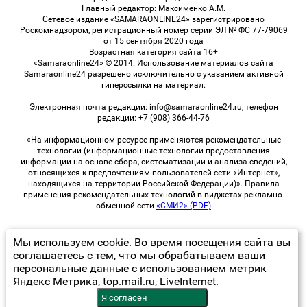
Главный редактор: Максименко А.М.
Сетевое издание «SAMARAONLINE24» зарегистрировано
Роскомнадзором, регистрационный номер серии ЭЛ № ФС 77-79069
от 15 сентября 2020 года
Возрастная категория сайта 16+
«Samaraonline24» © 2014. Использование материалов сайта
Samaraonline24 разрешено исключительно с указанием активной
гиперссылки на материал.
Электронная почта редакции: info@samaraonline24.ru, телефон
редакции: +7 (908) 366-44-76
«На информационном ресурсе применяются рекомендательные
технологии (информационные технологии предоставления
информации на основе сбора, систематизации и анализа сведений,
относящихся к предпочтениям пользователей сети «Интернет»,
находящихся на территории Российской Федерации)». Правила
применения рекомендательных технологий в виджетах рекламно-
обменной сети
«СМИ2» (PDF)
Мы используем cookie. Во время посещения сайта вы
© 2026 «samaraOnline24» | Все права защищены
соглашаетесь с тем, что мы обрабатываем ваши
персональные данные с использованием метрик
Возрастная категория сайта 16+
Яндекс Метрика, top.mail.ru, LiveInternet.
Политика конфиденциальности
Я согласен