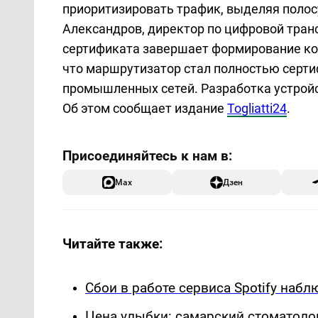
приоритизировать трафик, выделяя полос
Александров, директор по цифровой тран
сертификата завершает формирование кон
что маршрутизатор стал полностью серт
промышленных сетей. Разработка устрой
Об этом сообщает издание
Togliatti24
.
Max
Дзен
Читайте также:
Сбои в работе сервиса Spotify наб
Цена улыбки: самарский стоматоло