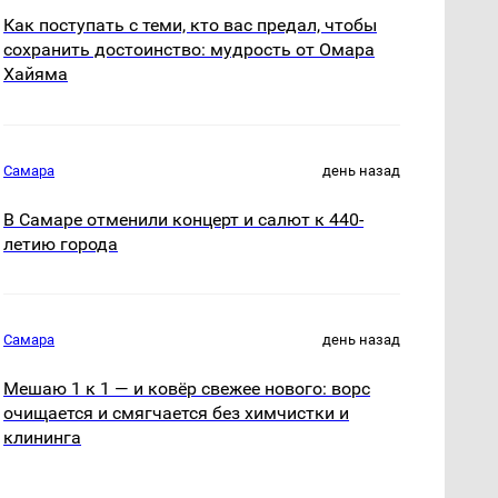
Как поступать с теми, кто вас предал, чтобы
сохранить достоинство: мудрость от Омара
Хайяма
Самара
день назад
В Самаре отменили концерт и салют к 440-
летию города
Самара
день назад
Мешаю 1 к 1 — и ковёр свежее нового: ворс
очищается и смягчается без химчистки и
клининга