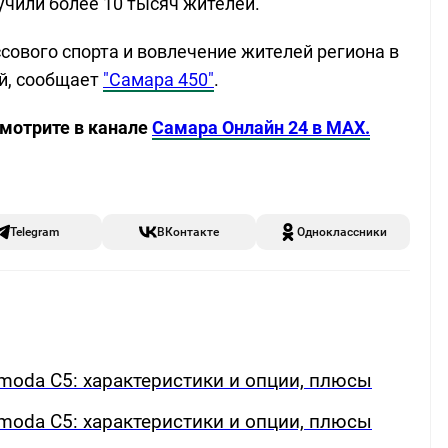
учили более 10 тысяч жителей.
сового спорта и вовлечение жителей региона в
й, сообщает
"Самара 450"
.
смотрите в канале
Самара Онлайн 24 в MAX.
Telegram
ВКонтакте
Одноклассники
oda C5: характеристики и опции, плюсы
oda C5: характеристики и опции, плюсы