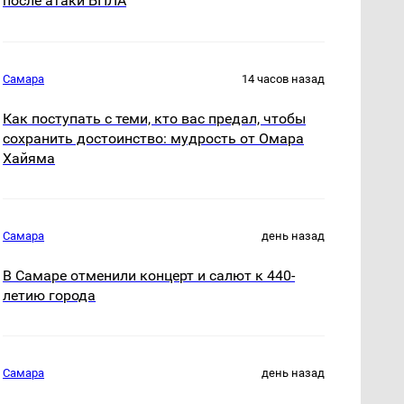
после атаки БПЛА
Самара
14 часов назад
Как поступать с теми, кто вас предал, чтобы
сохранить достоинство: мудрость от Омара
Хайяма
Самара
день назад
В Самаре отменили концерт и салют к 440-
летию города
Самара
день назад