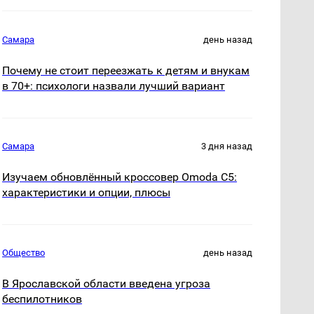
Самара
день назад
Почему не стоит переезжать к детям и внукам
в 70+: психологи назвали лучший вариант
Самара
3 дня назад
Изучаем обновлённый кроссовер Omoda C5:
характеристики и опции, плюсы
Общество
день назад
В Ярославской области введена угроза
беспилотников