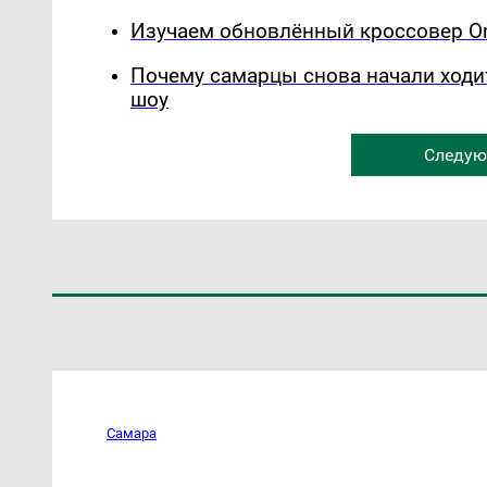
Изучаем обновлённый кроссовер Om
Почему самарцы снова начали ходи
шоу
Следую
Самара