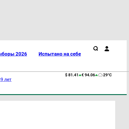
ыборы 2026
Испытано на себе
$ 81.41
€ 94.06
29°C
9 лет