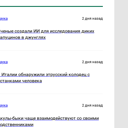
аука
2 дня назад
ченые создали ИИ для исследования диких
апуцинов в джунглях
аука
2 дня назад
 Италии обнаружили этрусский колодец с
станками человека
аука
2 дня назад
кулы-быки чаще взаимодействуют со своими
одственниками