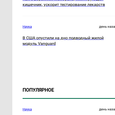
кишечник, ускорит тестирование лекарств
Наука
день наз
В США опустили на дно подводный жилой
модуль Vanguard
ПОПУЛЯРНОЕ
Наука
день наз