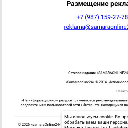
Размещение рек
+7 (987) 159-27-78
reklama@samaraonline
Сетевое издание «SAMARAONLINE24»
«Samaraonline24» © 2014. Использов
Электр
«На информационном ресурсе применяются рекомендательные т
предпочтениям пользователей сети «Интернет», находящихся н
Мы используем cookie. Во вр
обрабатываем ваши персона
© 2026 «samaraOnline24» | Все права защищены
Метрика, top.mail.ru, LiveIntern