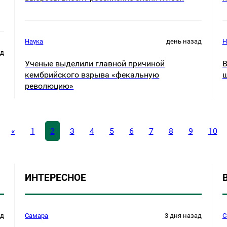
Наука
день назад
Н
ад
Ученые выделили главной причиной
В
кембрийского взрыва «фекальную
ш
революцию»
«
1
2
3
4
5
6
7
8
9
10
ИНТЕРЕСНОЕ
ад
Самара
3 дня назад
С