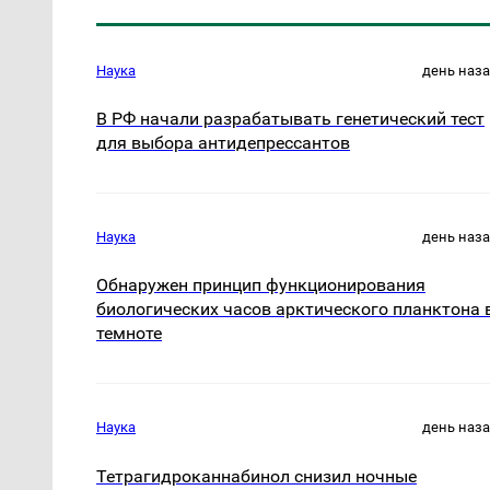
Наука
день наз
В РФ начали разрабатывать генетический тест
для выбора антидепрессантов
Наука
день наз
Обнаружен принцип функционирования
биологических часов арктического планктона 
темноте
Наука
день наз
Тетрагидроканнабинол снизил ночные