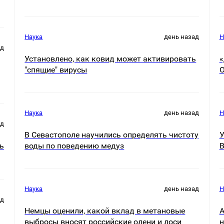
Наука
день назад
Н
ад
Установлено, как ковид может активировать
«
"спящие" вирусы
О
Наука
день назад
Н
ад
В Севастополе научились определять чистоту
У
ь
воды по поведению медуз
В
Наука
день назад
Н
ад
Немцы оценили, какой вклад в метановые
А
выбросы вносят российские олени и лоси
н