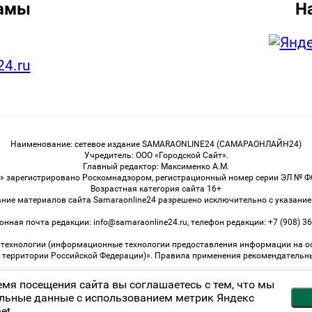
ламы
Н
24.ru
Наименование: сетевое издание SAMARAONLINE24 (САМАРАОНЛАЙН24)
Учредитель: ООО «Городской Сайт».
Главный редактор: Максименко А.М.
 зарегистрировано Роскомнадзором, регистрационный номер серии ЭЛ № ФС 
Возрастная категория сайта 16+
ание материалов сайта Samaraonline24 разрешено исключительно с указание
онная почта редакции: info@samaraonline24.ru, телефон редакции: +7 (908) 36
ехнологии (информационные технологии предоставления информации на осно
а территории Российской Федерации)». Правила применения рекомендательн
емя посещения сайта вы соглашаетесь с тем, что мы
льные данные с использованием метрик Яндекс
Возрастная категория сайта 16+
et.