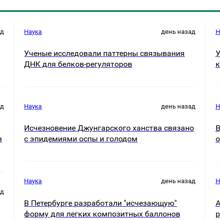
ад
Наука
день назад
Н
Ученые исследовали паттерны связывания
У
ДНК для белков-регуляторов
к
ад
Наука
день назад
Н
Исчезновение Джунгарского ханства связано
В
в
с эпидемиями оспы и голодом
о
Наука
день назад
Н
ад
В Петербурге разработали "исчезающую"
А
форму для легких композитных баллонов
р