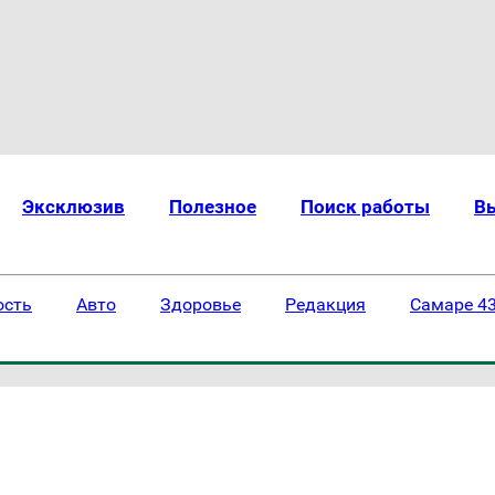
Эксклюзив
Полезное
Поиск работы
В
ость
Авто
Здоровье
Редакция
Самаре 43