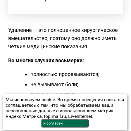
Удаление — это полноценное хирургическое
вмешательство, поэтому оно должно иметь
четкие медицинские показания.
Во многих случаях восьмерки:
полностью прорезываются;
не вызывают боли;
легко очищаются;
Мы используем cookie. Во время посещения сайта вы
участвуют в пережевывании пищи;
соглашаетесь с тем, что мы обрабатываем ваши
персональные данные с использованием метрик
остаются здоровыми на протяжении
Яндекс Метрика, top.mail.ru, LiveInternet.
всей жизни.
Я согласен