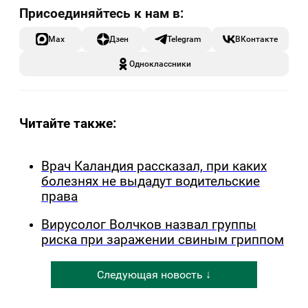
Max
Дзен
Telegram
ВКонтакте
Одноклассники
Читайте также:
Врач Каландия рассказал, при каких
болезнях не выдадут водительские
права
Вирусолог Волчков назвал группы
риска при заражении свиным гриппом
Следующая новость ↓