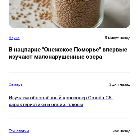
Наука
5 минут назад
В нацпарке "Онежское Поморье" впервые
изучают малонарушенные озера
Самара
3 дня назад
Изучаем обновлённый кроссовер Omoda C5:
характеристики и опции, плюсы
Технологии
час назад